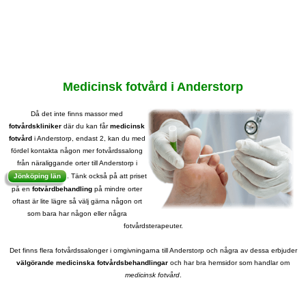
Medicinsk fotvård i Anderstorp
Då det inte finns massor med
fotvårdskliniker
där du kan får
medicinsk
fotvård
i Anderstorp, endast 2, kan du med
fördel kontakta någon mer fotvårdssalong
från näraliggande orter till Anderstorp i
Jönköping län
. Tänk också på att priset
på en
fotvårdbehandling
på mindre orter
oftast är lite lägre så välj gärna någon ort
som bara har någon eller några
fotvårdsterapeuter.
Det finns flera fotvårdssalonger i omgivningarna till Anderstorp och några av dessa erbjuder
välgörande medicinska fotvårdsbehandlingar
och har bra hemsidor som handlar om
medicinsk fotvård
.